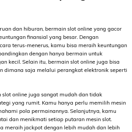
uan dan hiburan, bermain slot online yang gacor
untungan finansial yang besar. Dengan
cara terus-menerus, kamu bisa meraih keuntungan
dibandingkan dengan hanya bermain untuk
ecil. Selain itu, bermain slot online juga bisa
n dimana saja melalui perangkat elektronik seperti
 slot online juga sangat mudah dan tidak
tegi yang rumit. Kamu hanya perlu memilih mesin
mahami pola permainannya. Selanjutnya, kamu
tai dan menikmati setiap putaran mesin slot.
a meraih jackpot dengan lebih mudah dan lebih