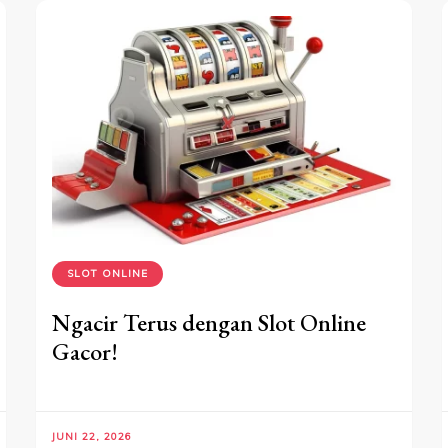
SLOT ONLINE
Ngacir Terus dengan Slot Online
Gacor!
JUNI 22, 2026