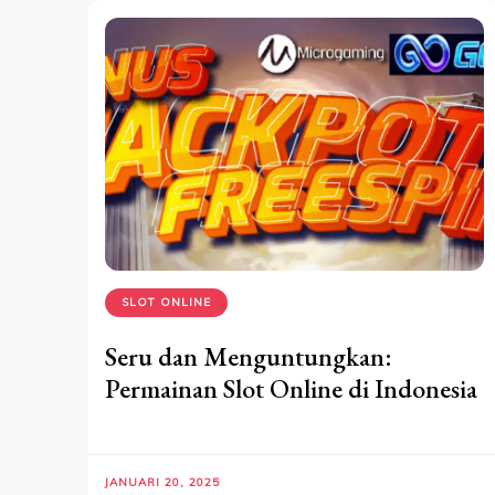
SLOT ONLINE
Seru dan Menguntungkan:
Permainan Slot Online di Indonesia
JANUARI 20, 2025