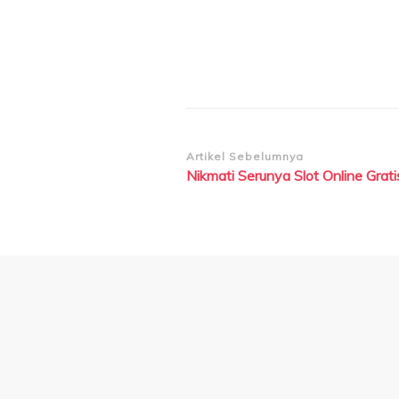
Navigasi
Artikel Sebelumnya
Nikmati Serunya Slot Online Grati
Artikel