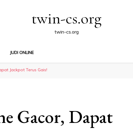
twin-cs.org
twin-cs.org
JUDI ONLINE
apat Jackpot Terus Gais!
ne Gacor, Dapat