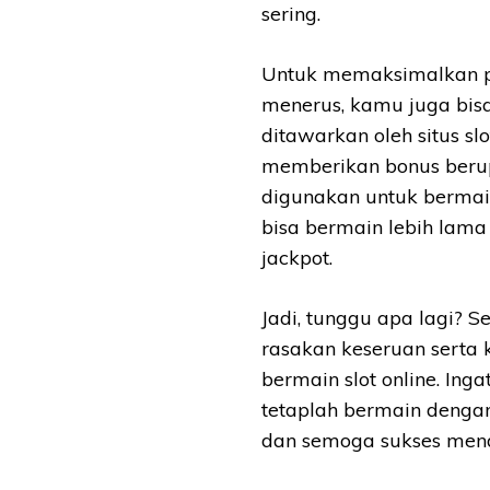
sering.
Untuk memaksimalkan pe
menerus, kamu juga bis
ditawarkan oleh situs slot
memberikan bonus berup
digunakan untuk bermai
bisa bermain lebih lam
jackpot.
Jadi, tunggu apa lagi? S
rasakan keseruan serta
bermain slot online. Ing
tetaplah bermain denga
dan semoga sukses mend