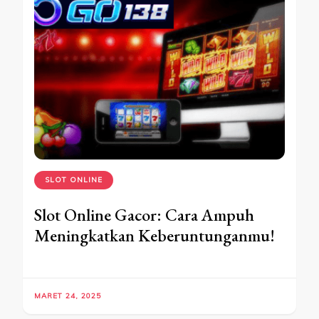
SLOT ONLINE
Slot Online Gacor: Cara Ampuh
Meningkatkan Keberuntunganmu!
MARET 24, 2025