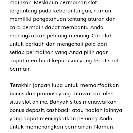
mainkan. Meskipun permainan slot
tergantung pada keberuntungan, namun
memiliki pengetahuan tentang aturan dan
cara bermain dapat membantu Anda
meningkatkan peluang menang. Cobalah
untuk berlatih dan mengenali pola dari
setiap permainan yang Anda pilih agar
dapat membuat keputusan yang tepat saat
bermain.
Terakhir, jangan lupa untuk memanfaatkan
bonus dan promosi yang ditawarkan oleh
situs slot online. Banyak situs menawarkan
bonus deposit, cashback, atau hadiah lainnya
yang dapat meningkatkan peluang Anda
untuk memenangkan permainan. Namun,