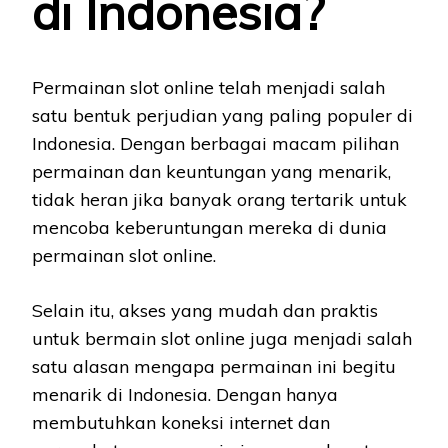
di Indonesia?
Permainan slot online telah menjadi salah
satu bentuk perjudian yang paling populer di
Indonesia. Dengan berbagai macam pilihan
permainan dan keuntungan yang menarik,
tidak heran jika banyak orang tertarik untuk
mencoba keberuntungan mereka di dunia
permainan slot online.
Selain itu, akses yang mudah dan praktis
untuk bermain slot online juga menjadi salah
satu alasan mengapa permainan ini begitu
menarik di Indonesia. Dengan hanya
membutuhkan koneksi internet dan