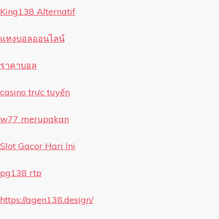
King138 Alternatif
แทงบอลออนไลน์
ราคาบอล
casino trực tuyến
w77 merupakan
Slot Gacor Hari Ini
pg138 rtp
https://agen138.design/