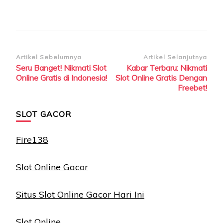
Navigasi
Artikel Sebelumnya
Artikel Selanjutnya
Seru Banget! Nikmati Slot
Kabar Terbaru: Nikmati
Artikel
Online Gratis di Indonesia!
Slot Online Gratis Dengan
Freebet!
SLOT GACOR
Fire138
Slot Online Gacor
Situs Slot Online Gacor Hari Ini
Slot Online