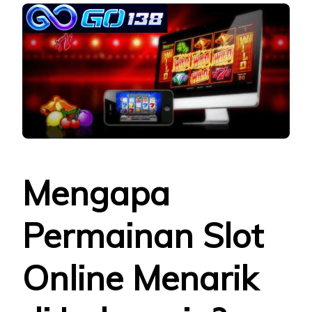
Mengapa
Permainan Slot
Online Menarik