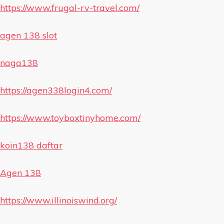
https://www.frugal-rv-travel.com/
agen 138 slot
naga138
https://agen338login4.com/
https://www.toyboxtinyhome.com/
koin138 daftar
Agen 138
https://www.illinoiswind.org/