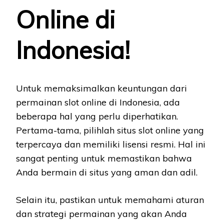
Online di
Indonesia!
Untuk memaksimalkan keuntungan dari
permainan slot online di Indonesia, ada
beberapa hal yang perlu diperhatikan.
Pertama-tama, pilihlah situs slot online yang
terpercaya dan memiliki lisensi resmi. Hal ini
sangat penting untuk memastikan bahwa
Anda bermain di situs yang aman dan adil.
Selain itu, pastikan untuk memahami aturan
dan strategi permainan yang akan Anda