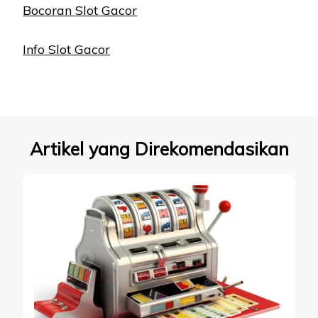
Bocoran Slot Gacor
Info Slot Gacor
Artikel yang Direkomendasikan