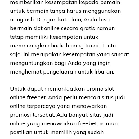
memberikan kesempatan kepada pemain
untuk bermain tanpa harus menggunakan
uang asli. Dengan kata lain, Anda bisa
bermain slot online secara gratis namun
tetap memiliki kesempatan untuk
memenangkan hadiah uang tunai. Tentu
saja, ini merupakan kesempatan yang sangat
menguntungkan bagi Anda yang ingin
menghemat pengeluaran untuk liburan.
Untuk dapat memanfaatkan promo slot
online freebet, Anda perlu mencari situs judi
online terpercaya yang menawarkan
promosi tersebut. Ada banyak situs judi
online yang menawarkan freebet, namun
pastikan untuk memilih yang sudah