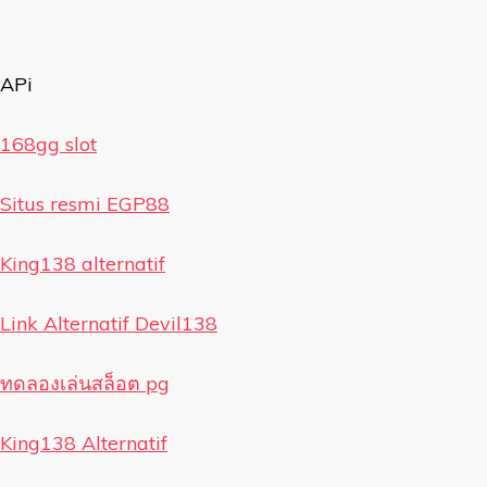
APi
168gg slot
Situs resmi EGP88
King138 alternatif
Link Alternatif Devil138
ทดลองเล่นสล็อต pg
King138 Alternatif