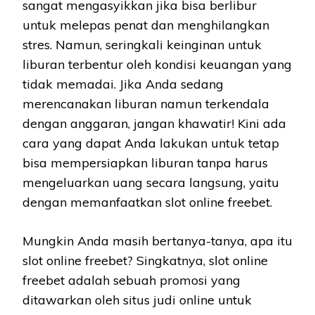
sangat mengasyikkan jika bisa berlibur
untuk melepas penat dan menghilangkan
stres. Namun, seringkali keinginan untuk
liburan terbentur oleh kondisi keuangan yang
tidak memadai. Jika Anda sedang
merencanakan liburan namun terkendala
dengan anggaran, jangan khawatir! Kini ada
cara yang dapat Anda lakukan untuk tetap
bisa mempersiapkan liburan tanpa harus
mengeluarkan uang secara langsung, yaitu
dengan memanfaatkan slot online freebet.
Mungkin Anda masih bertanya-tanya, apa itu
slot online freebet? Singkatnya, slot online
freebet adalah sebuah promosi yang
ditawarkan oleh situs judi online untuk