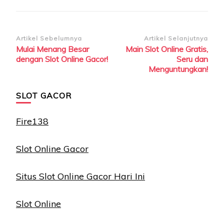
Navigasi
Artikel Sebelumnya
Artikel Selanjutnya
Mulai Menang Besar
Main Slot Online Gratis,
Artikel
dengan Slot Online Gacor!
Seru dan
Menguntungkan!
SLOT GACOR
Fire138
Slot Online Gacor
Situs Slot Online Gacor Hari Ini
Slot Online