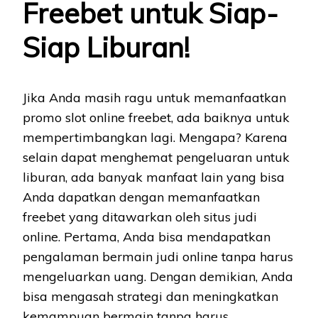
Freebet untuk Siap-
Siap Liburan!
Jika Anda masih ragu untuk memanfaatkan
promo slot online freebet, ada baiknya untuk
mempertimbangkan lagi. Mengapa? Karena
selain dapat menghemat pengeluaran untuk
liburan, ada banyak manfaat lain yang bisa
Anda dapatkan dengan memanfaatkan
freebet yang ditawarkan oleh situs judi
online. Pertama, Anda bisa mendapatkan
pengalaman bermain judi online tanpa harus
mengeluarkan uang. Dengan demikian, Anda
bisa mengasah strategi dan meningkatkan
kemampuan bermain tanpa harus