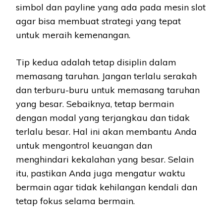
simbol dan payline yang ada pada mesin slot
agar bisa membuat strategi yang tepat
untuk meraih kemenangan.
Tip kedua adalah tetap disiplin dalam
memasang taruhan. Jangan terlalu serakah
dan terburu-buru untuk memasang taruhan
yang besar. Sebaiknya, tetap bermain
dengan modal yang terjangkau dan tidak
terlalu besar. Hal ini akan membantu Anda
untuk mengontrol keuangan dan
menghindari kekalahan yang besar. Selain
itu, pastikan Anda juga mengatur waktu
bermain agar tidak kehilangan kendali dan
tetap fokus selama bermain.