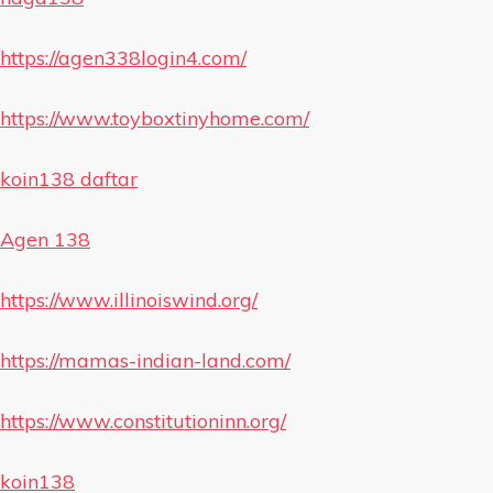
https://agen338login4.com/
https://www.toyboxtinyhome.com/
koin138 daftar
Agen 138
https://www.illinoiswind.org/
https://mamas-indian-land.com/
https://www.constitutioninn.org/
koin138