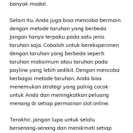
banyak modal.
Selain itu, Anda juga bisa mencoba bermain
dengan metode taruhan yang berbeda.
Jangan hanya terpaku pada satu jenis
taruhan saja. Cobalah untuk bereksperimen
dengan taruhan yang berbeda seperti
taruhan maksimum atau taruhan pada
payline yang lebih sedikit. Dengan mencoba
berbagai metode taruhan, Anda bisa
menemukan strategi yang paling cocok
untuk Anda dan meningkatkan peluang
menang di setiap permainan slot online.
Terakhir, jangan lupa untuk selalu
bersenang-senang dan menikmati setiap