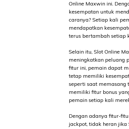
Online Maxwin ini. Denga
kesempatan untuk mend
caranya? Setiap kali p
mendapatkan kesempata
terus bertambah setiap 
Selain itu, Slot Online
meningkatkan peluang 
fitur ini, pemain dapat
tetap memiliki kesemp
seperti saat memasang t
memiliki fitur bonus y
pemain setiap kali mer
Dengan adanya fitur-fi
jackpot, tidak heran jik