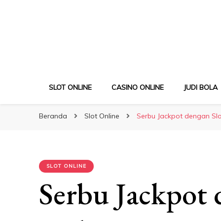
SLOT ONLINE
CASINO ONLINE
JUDI BOLA
Beranda
Slot Online
Serbu Jackpot dengan Slo
SLOT ONLINE
Serbu Jackpot 