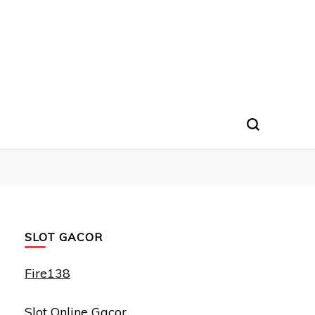
SLOT GACOR
Fire138
Slot Online Gacor