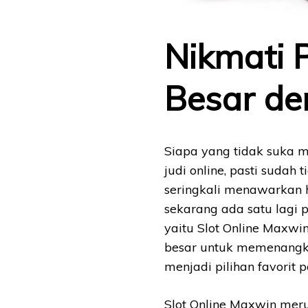
Nikmati 
Besar de
Siapa yang tidak suka m
judi online, pasti sudah
seringkali menawarkan 
sekarang ada satu lagi p
yaitu Slot Online Maxwin
besar untuk memenangkan
menjadi pilihan favorit p
Slot Online Maxwin meru