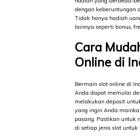
hadiah yang berbeda-bed
dengan keberuntungan d
Tidak hanya hadiah uang
lainnya seperti bonus, fre
Cara Mudah
Online di I
Bermain slot online di I
Anda dapat memulai deng
melakukan deposit untuk 
yang ingin Anda mainka
pasang. Pastikan untuk
di setiap jenis slot un