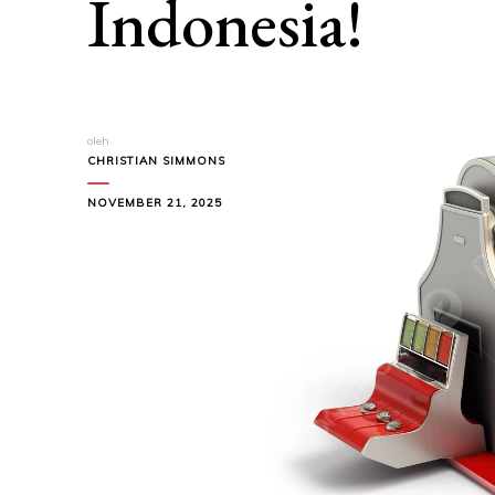
Indonesia!
oleh
CHRISTIAN SIMMONS
NOVEMBER 21, 2025