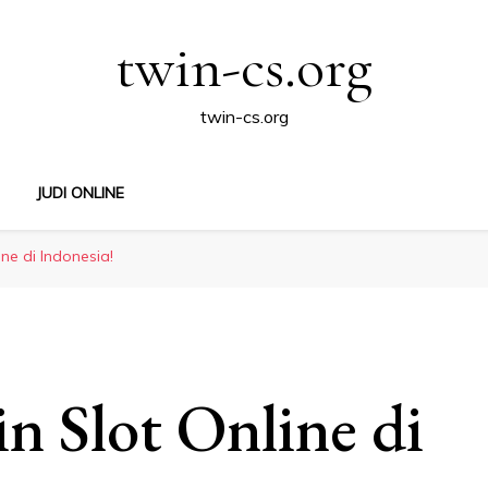
twin-cs.org
twin-cs.org
JUDI ONLINE
ne di Indonesia!
n Slot Online di