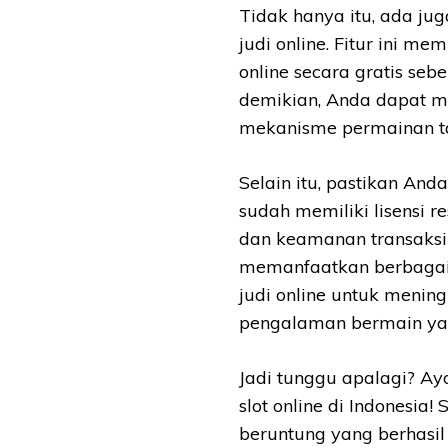
Tidak hanya itu, ada jug
judi online. Fitur ini 
online secara gratis se
demikian, Anda dapat 
mekanisme permainan ta
Selain itu, pastikan And
sudah memiliki lisensi r
dan keamanan transaksi 
memanfaatkan berbagai 
judi online untuk meni
pengalaman bermain yan
Jadi tunggu apalagi? A
slot online di Indonesia
beruntung yang berhasil