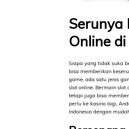
Serunya 
Online di
Siapa yang tidak suka b
bisa memberikan keserua
game, ada satu jenis gam
slot online. Bermain slo
tetapi juga bisa member
perlu ke kasino lagi, An
Indonesia dengan mudah 