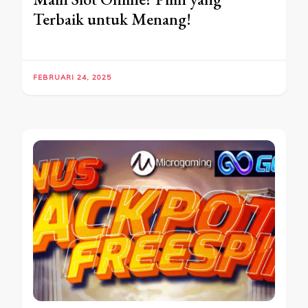
Terbaik untuk Menang!
FEBRUARI 24, 2025