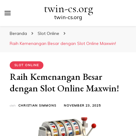
twin-cs.org
twin-cs.org
Beranda
Slot Online
Raih Kemenangan Besar dengan Slot Online Maxwin!
SLOT ONLINE
Raih Kemenangan Besar
dengan Slot Online Maxwin!
oleh
CHRISTIAN SIMMONS
NOVEMBER 23, 2025