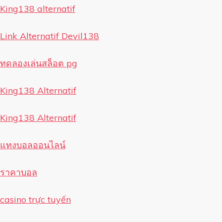
King138 alternatif
Link Alternatif Devil138
ทดลองเล่นสล็อต pg
King138 Alternatif
King138 Alternatif
แทงบอลออนไลน์
ราคาบอล
casino trực tuyến