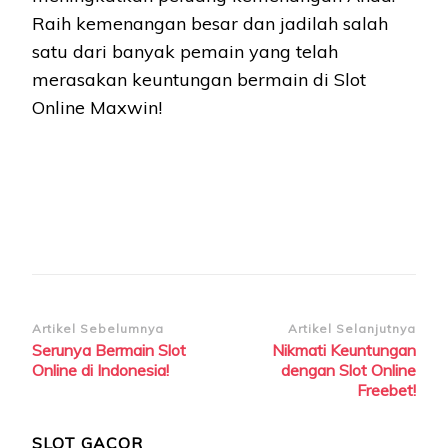
Raih kemenangan besar dan jadilah salah
satu dari banyak pemain yang telah
merasakan keuntungan bermain di Slot
Online Maxwin!
Navigasi
Artikel Sebelumnya
Artikel Selanjutnya
Serunya Bermain Slot
Nikmati Keuntungan
Artikel
Online di Indonesia!
dengan Slot Online
Freebet!
SLOT GACOR