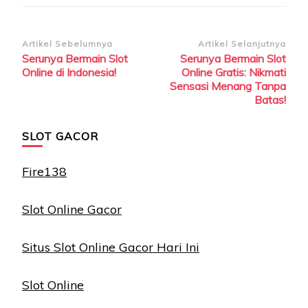
Navigasi
Artikel Sebelumnya
Artikel Selanjutnya
Serunya Bermain Slot
Serunya Bermain Slot
Artikel
Online di Indonesia!
Online Gratis: Nikmati
Sensasi Menang Tanpa
Batas!
SLOT GACOR
Fire138
Slot Online Gacor
Situs Slot Online Gacor Hari Ini
Slot Online