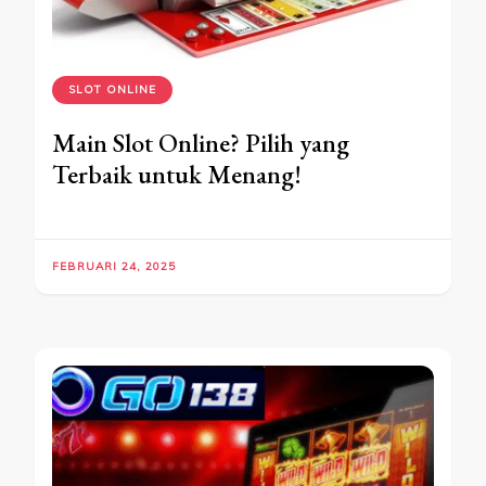
SLOT ONLINE
Main Slot Online? Pilih yang
Terbaik untuk Menang!
FEBRUARI 24, 2025