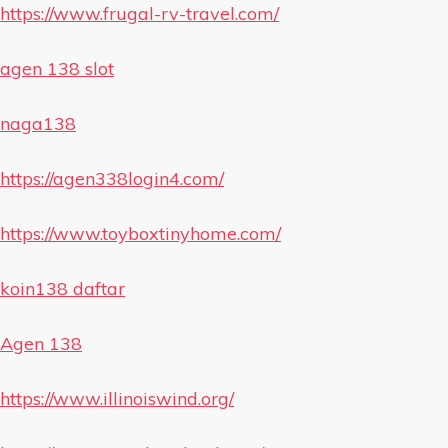
https://www.frugal-rv-travel.com/
agen 138 slot
naga138
https://agen338login4.com/
https://www.toyboxtinyhome.com/
koin138 daftar
Agen 138
https://www.illinoiswind.org/