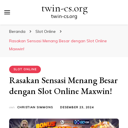
twin-cs.org
twin-cs.org
Beranda
Slot Online
Rasakan Sensasi Menang Besar dengan Slot Online
Maxwin!
SLOT ONLINE
Rasakan Sensasi Menang Besar
dengan Slot Online Maxwin!
oleh
CHRISTIAN SIMMONS
DESEMBER 23, 2024