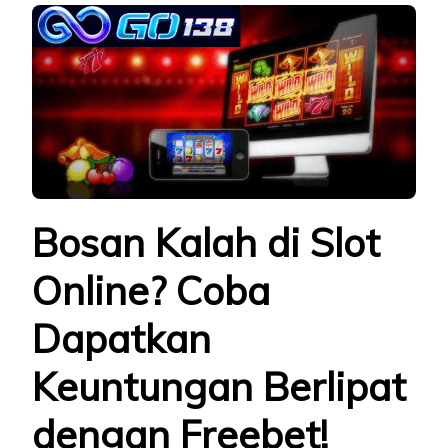
Bosan Kalah di Slot
Online? Coba
Dapatkan
Keuntungan Berlipat
dengan Freebet!