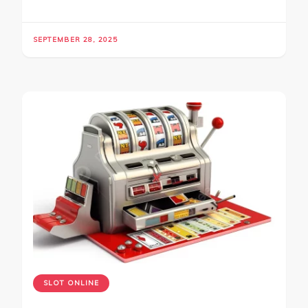
SEPTEMBER 28, 2025
SLOT ONLINE