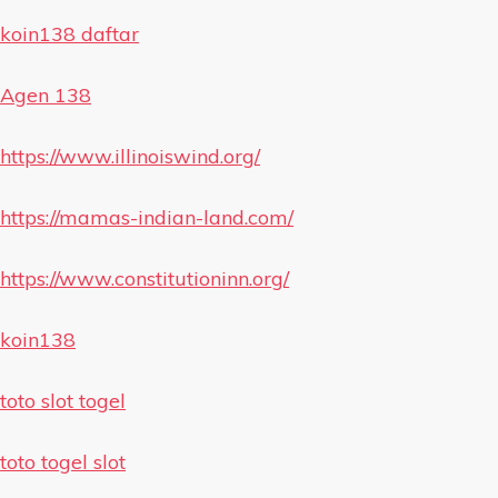
koin138 daftar
Agen 138
https://www.illinoiswind.org/
https://mamas-indian-land.com/
https://www.constitutioninn.org/
koin138
toto slot togel
toto togel slot