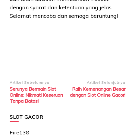
dengan syarat dan ketentuan yang jelas.
Selamat mencoba dan semoga beruntung!
Navigasi
Artikel Sebelumnya
Artikel Selanjutnya
Serunya Bermain Slot
Raih Kemenangan Besar
Artikel
Online: Nikmati Keseruan
dengan Slot Online Gacor!
Tanpa Batas!
SLOT GACOR
Fire138