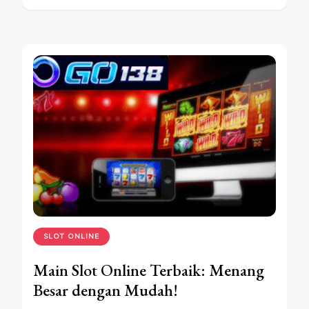
SLOT ONLINE
Main Slot Online Terbaik: Menang
Besar dengan Mudah!