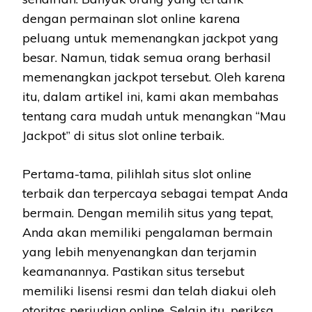
dengan permainan slot online karena
peluang untuk memenangkan jackpot yang
besar. Namun, tidak semua orang berhasil
memenangkan jackpot tersebut. Oleh karena
itu, dalam artikel ini, kami akan membahas
tentang cara mudah untuk menangkan “Mau
Jackpot” di situs slot online terbaik.
Pertama-tama, pilihlah situs slot online
terbaik dan terpercaya sebagai tempat Anda
bermain. Dengan memilih situs yang tepat,
Anda akan memiliki pengalaman bermain
yang lebih menyenangkan dan terjamin
keamanannya. Pastikan situs tersebut
memiliki lisensi resmi dan telah diakui oleh
otoritas perjudian online. Selain itu, periksa