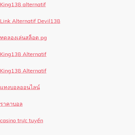
King138 alternatif
Link Alternatif Devil138
ทดลองเล่นสล็อต pg
King138 Alternatif
King138 Alternatif
แทงบอลออนไลน์
ราคาบอล
casino trực tuyến