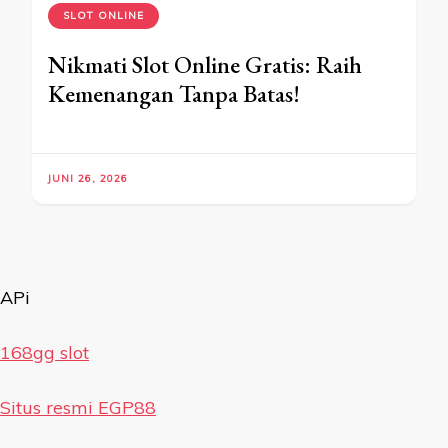
SLOT ONLINE
Nikmati Slot Online Gratis: Raih
Kemenangan Tanpa Batas!
JUNI 26, 2026
APi
168gg slot
Situs resmi EGP88