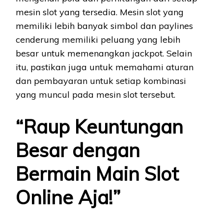
mesin slot yang tersedia. Mesin slot yang
memiliki lebih banyak simbol dan paylines
cenderung memiliki peluang yang lebih
besar untuk memenangkan jackpot. Selain
itu, pastikan juga untuk memahami aturan
dan pembayaran untuk setiap kombinasi
yang muncul pada mesin slot tersebut.
“Raup Keuntungan
Besar dengan
Bermain Main Slot
Online Aja!”