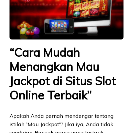
“Cara Mudah
Menangkan Mau
Jackpot di Situs Slot
Online Terbaik”
Apakah Anda pernah mendengar tentang
istilah “Mau Jackpot”? Jika iya, Anda tidak
sendirian. Banyak orang yang tertarik