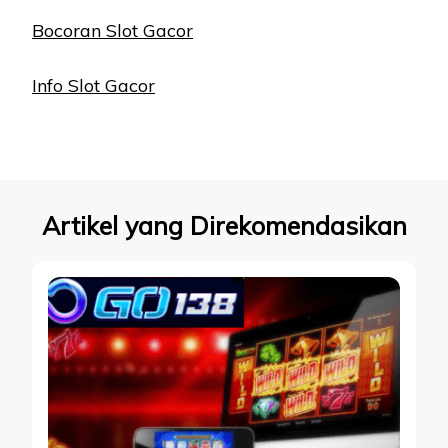
Bocoran Slot Gacor
Info Slot Gacor
Artikel yang Direkomendasikan