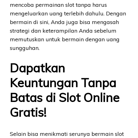
mencoba permainan slot tanpa harus
mengeluarkan uang terlebih dahulu. Dengan
bermain di sini, Anda juga bisa mengasah
strategi dan keterampilan Anda sebelum
memutuskan untuk bermain dengan uang
sungguhan.
Dapatkan
Keuntungan Tanpa
Batas di Slot Online
Gratis!
Selain bisa menikmati serunya bermain slot