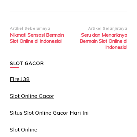
Navigasi
Artikel Sebelumnya
Artikel Selanjutnya
Nikmati Sensasi Bermain
Seru dan Menariknya
Artikel
Slot Online di Indonesia!
Bermain Slot Online di
Indonesia!
SLOT GACOR
Fire138
Slot Online Gacor
Situs Slot Online Gacor Hari Ini
Slot Online