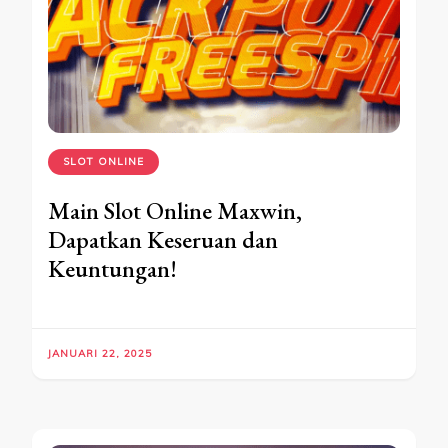
SLOT ONLINE
Main Slot Online Maxwin,
Dapatkan Keseruan dan
Keuntungan!
JANUARI 22, 2025