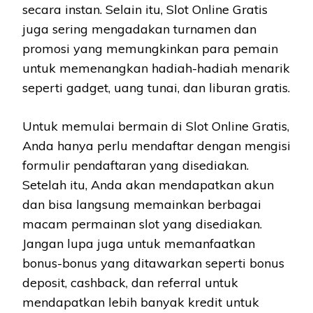
secara instan. Selain itu, Slot Online Gratis
juga sering mengadakan turnamen dan
promosi yang memungkinkan para pemain
untuk memenangkan hadiah-hadiah menarik
seperti gadget, uang tunai, dan liburan gratis.
Untuk memulai bermain di Slot Online Gratis,
Anda hanya perlu mendaftar dengan mengisi
formulir pendaftaran yang disediakan.
Setelah itu, Anda akan mendapatkan akun
dan bisa langsung memainkan berbagai
macam permainan slot yang disediakan.
Jangan lupa juga untuk memanfaatkan
bonus-bonus yang ditawarkan seperti bonus
deposit, cashback, dan referral untuk
mendapatkan lebih banyak kredit untuk