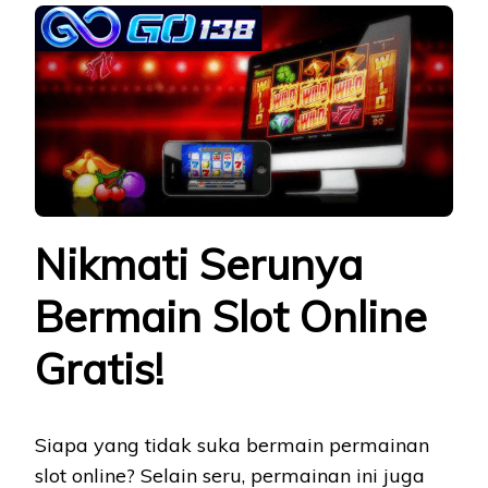
Nikmati Serunya
Bermain Slot Online
Gratis!
Siapa yang tidak suka bermain permainan
slot online? Selain seru, permainan ini juga