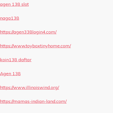
agen 138 slot
naga138
https://agen338login4.com/
https://www.toyboxtinyhome.com/
koin138 daftar
Agen 138
https://www.illinoiswind.org/
https://mamas-indian-land.com/