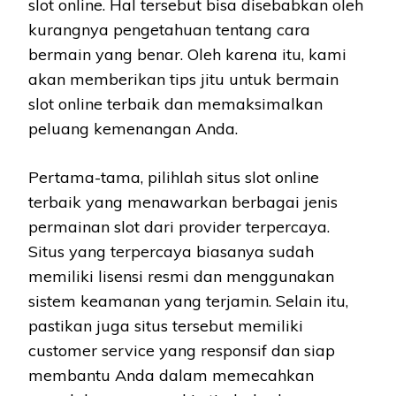
slot online. Hal tersebut bisa disebabkan oleh
kurangnya pengetahuan tentang cara
bermain yang benar. Oleh karena itu, kami
akan memberikan tips jitu untuk bermain
slot online terbaik dan memaksimalkan
peluang kemenangan Anda.
Pertama-tama, pilihlah situs slot online
terbaik yang menawarkan berbagai jenis
permainan slot dari provider terpercaya.
Situs yang terpercaya biasanya sudah
memiliki lisensi resmi dan menggunakan
sistem keamanan yang terjamin. Selain itu,
pastikan juga situs tersebut memiliki
customer service yang responsif dan siap
membantu Anda dalam memecahkan