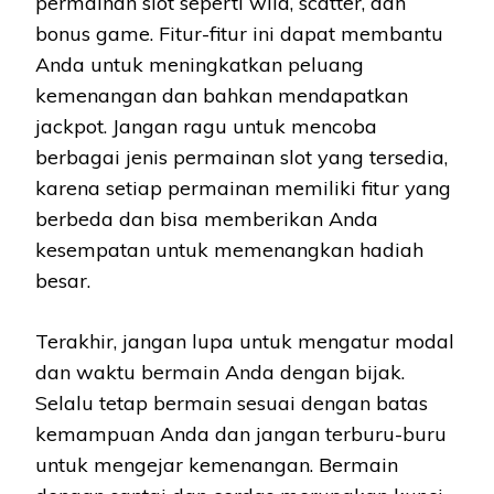
permainan slot seperti wild, scatter, dan
bonus game. Fitur-fitur ini dapat membantu
Anda untuk meningkatkan peluang
kemenangan dan bahkan mendapatkan
jackpot. Jangan ragu untuk mencoba
berbagai jenis permainan slot yang tersedia,
karena setiap permainan memiliki fitur yang
berbeda dan bisa memberikan Anda
kesempatan untuk memenangkan hadiah
besar.
Terakhir, jangan lupa untuk mengatur modal
dan waktu bermain Anda dengan bijak.
Selalu tetap bermain sesuai dengan batas
kemampuan Anda dan jangan terburu-buru
untuk mengejar kemenangan. Bermain