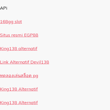
APi
168gg slot
Situs resmi EGP88
King138 alternatif
Link Alternatif Devil138
ทดลองเล่นสล็อต pg
King138 Alternatif
King138 Alternatif