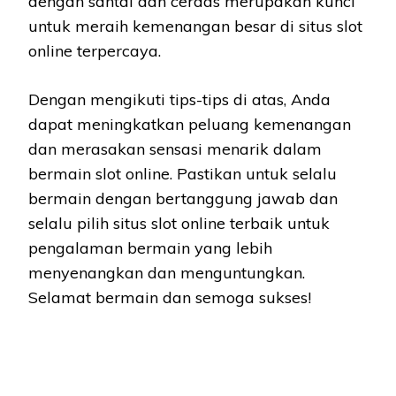
dengan santai dan cerdas merupakan kunci
untuk meraih kemenangan besar di situs slot
online terpercaya.
Dengan mengikuti tips-tips di atas, Anda
dapat meningkatkan peluang kemenangan
dan merasakan sensasi menarik dalam
bermain slot online. Pastikan untuk selalu
bermain dengan bertanggung jawab dan
selalu pilih situs slot online terbaik untuk
pengalaman bermain yang lebih
menyenangkan dan menguntungkan.
Selamat bermain dan semoga sukses!