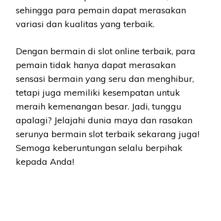
sehingga para pemain dapat merasakan
variasi dan kualitas yang terbaik.
Dengan bermain di slot online terbaik, para
pemain tidak hanya dapat merasakan
sensasi bermain yang seru dan menghibur,
tetapi juga memiliki kesempatan untuk
meraih kemenangan besar. Jadi, tunggu
apalagi? Jelajahi dunia maya dan rasakan
serunya bermain slot terbaik sekarang juga!
Semoga keberuntungan selalu berpihak
kepada Anda!