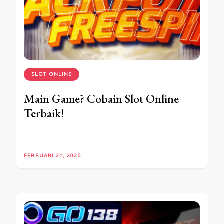
SLOT ONLINE
Main Game? Cobain Slot Online
Terbaik!
FEBRUARI 21, 2025