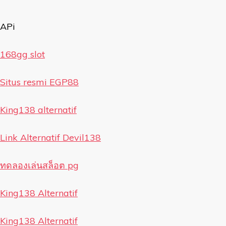
APi
168gg slot
Situs resmi EGP88
King138 alternatif
Link Alternatif Devil138
ทดลองเล่นสล็อต pg
King138 Alternatif
King138 Alternatif