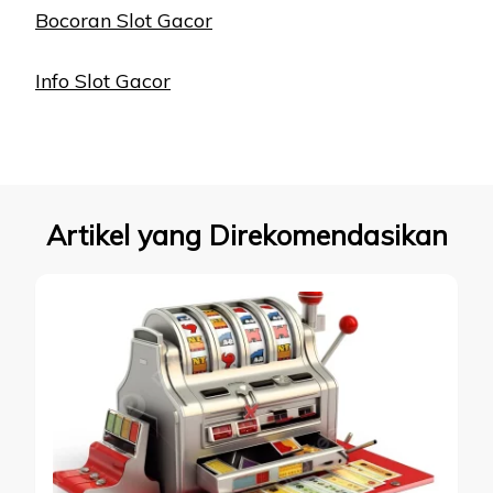
Bocoran Slot Gacor
Info Slot Gacor
Artikel yang Direkomendasikan