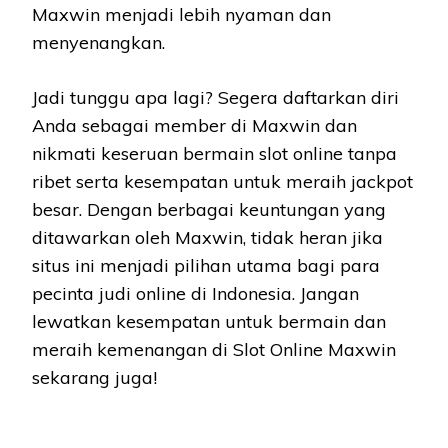
Maxwin menjadi lebih nyaman dan
menyenangkan.
Jadi tunggu apa lagi? Segera daftarkan diri
Anda sebagai member di Maxwin dan
nikmati keseruan bermain slot online tanpa
ribet serta kesempatan untuk meraih jackpot
besar. Dengan berbagai keuntungan yang
ditawarkan oleh Maxwin, tidak heran jika
situs ini menjadi pilihan utama bagi para
pecinta judi online di Indonesia. Jangan
lewatkan kesempatan untuk bermain dan
meraih kemenangan di Slot Online Maxwin
sekarang juga!