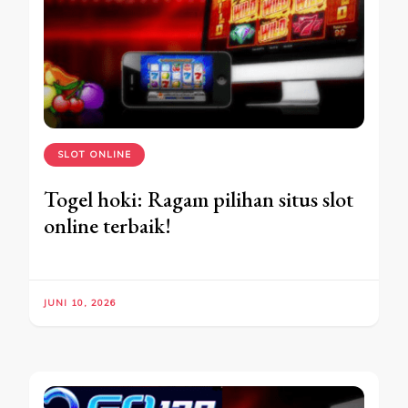
SLOT ONLINE
Togel hoki: Ragam pilihan situs slot
online terbaik!
JUNI 10, 2026