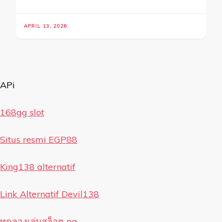
APRIL 13, 2026
APi
168gg slot
Situs resmi EGP88
King138 alternatif
Link Alternatif Devil138
ทดลองเล่นสล็อต pg