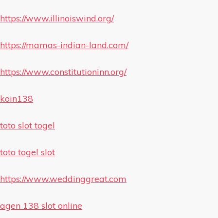
https://www.illinoiswind.org/
https://mamas-indian-land.com/
https://www.constitutioninn.org/
koin138
toto slot togel
toto togel slot
https://www.weddinggreat.com
agen 138 slot online