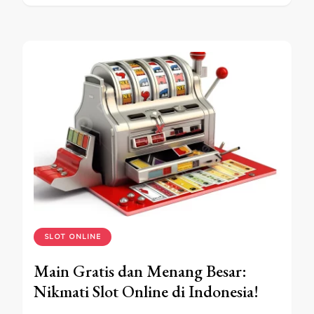
SLOT ONLINE
Main Gratis dan Menang Besar:
Nikmati Slot Online di Indonesia!