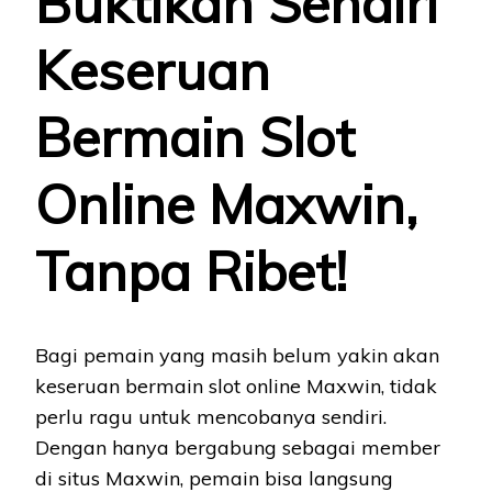
Buktikan Sendiri
Keseruan
Bermain Slot
Online Maxwin,
Tanpa Ribet!
Bagi pemain yang masih belum yakin akan
keseruan bermain slot online Maxwin, tidak
perlu ragu untuk mencobanya sendiri.
Dengan hanya bergabung sebagai member
di situs Maxwin, pemain bisa langsung