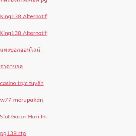
King138 Alternatif
King138 Alternatif
แทงบอลออนไลน์
ราคาบอล
casino trực tuyến
w77 merupakan
Slot Gacor Hari Ini
pg138 rtp