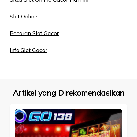
Slot Online
Bocoran Slot Gacor
Info Slot Gacor
Artikel yang Direkomendasikan