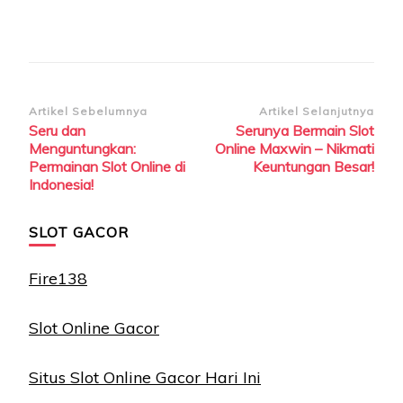
Navigasi
Artikel Sebelumnya
Artikel Selanjutnya
Seru dan
Serunya Bermain Slot
Artikel
Menguntungkan:
Online Maxwin – Nikmati
Permainan Slot Online di
Keuntungan Besar!
Indonesia!
SLOT GACOR
Fire138
Slot Online Gacor
Situs Slot Online Gacor Hari Ini