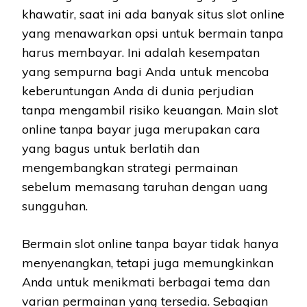
khawatir, saat ini ada banyak situs slot online
yang menawarkan opsi untuk bermain tanpa
harus membayar. Ini adalah kesempatan
yang sempurna bagi Anda untuk mencoba
keberuntungan Anda di dunia perjudian
tanpa mengambil risiko keuangan. Main slot
online tanpa bayar juga merupakan cara
yang bagus untuk berlatih dan
mengembangkan strategi permainan
sebelum memasang taruhan dengan uang
sungguhan.
Bermain slot online tanpa bayar tidak hanya
menyenangkan, tetapi juga memungkinkan
Anda untuk menikmati berbagai tema dan
varian permainan yang tersedia. Sebagian