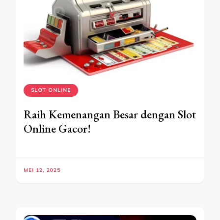
SLOT ONLINE
Raih Kemenangan Besar dengan Slot
Online Gacor!
MEI 12, 2025