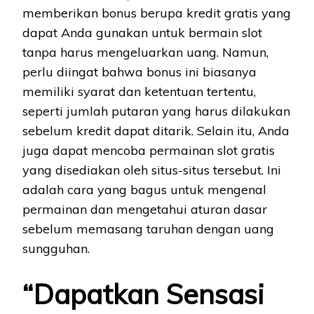
memberikan bonus berupa kredit gratis yang
dapat Anda gunakan untuk bermain slot
tanpa harus mengeluarkan uang. Namun,
perlu diingat bahwa bonus ini biasanya
memiliki syarat dan ketentuan tertentu,
seperti jumlah putaran yang harus dilakukan
sebelum kredit dapat ditarik. Selain itu, Anda
juga dapat mencoba permainan slot gratis
yang disediakan oleh situs-situs tersebut. Ini
adalah cara yang bagus untuk mengenal
permainan dan mengetahui aturan dasar
sebelum memasang taruhan dengan uang
sungguhan.
“Dapatkan Sensasi