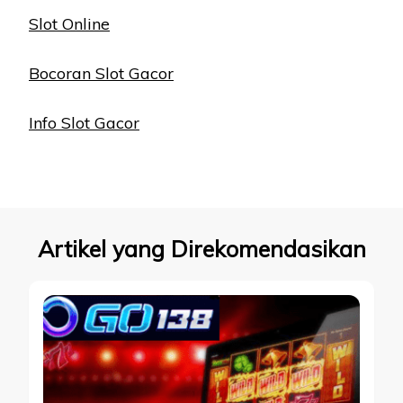
Slot Online
Bocoran Slot Gacor
Info Slot Gacor
Artikel yang Direkomendasikan