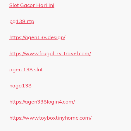
Slot Gacor Hari Ini
pg138 rtp
https://agen138.design/
https://www.frugal-rv-travel.com/
agen 138 slot
naga138
https://agen338login4.com/
https://www.toyboxtinyhome.com/