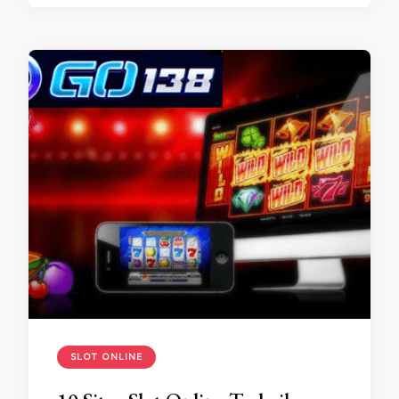
SLOT ONLINE