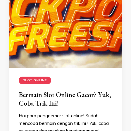
SLOT ONLINE
Bermain Slot Online Gacor? Yuk,
Coba Trik Ini!
Hai para penggemar slot online! Sudah
mencoba bermain dengan trik ini? Yuk, coba
sekarang dan rasakan keuntungannya!