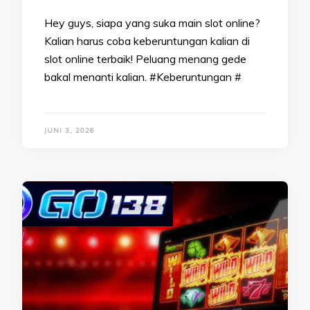
Hey guys, siapa yang suka main slot online?
Kalian harus coba keberuntungan kalian di
slot online terbaik! Peluang menang gede
bakal menanti kalian. #Keberuntungan #
JUNI 3, 2026