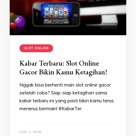
SLOT ONLINE
Kabar Terbaru: Slot Online
Gacor Bikin Kamu Ketagihan!
Nggak bisa berhenti main slot online gacor
setelah coba? Siap-siap ketagihan sama
kabar terbaru ini yang pasti bikin kamu terus
menerus bermain! #KabarTer
JUNI 1, 2026