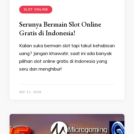
SLOT ONLINE
Serunya Bermain Slot Online
Gratis di Indonesia!
Kalian suka bermain slot tapi takut kehabisan
uang? Jangan khawatir, saat ini ada banyak
pilihan slot online gratis di Indonesia yang
seru dan menghibur!
MEI 31, 2026