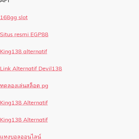
APi
168gg slot
Situs resmi EGP88
King138 alternatif
Link Alternatif Devil138
ทดลองเล่นสล็อต pg
King138 Alternatif
King138 Alternatif
แทงบอลออนไลน์