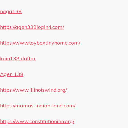
naga138
https://agen338login4.com/
https://www.toyboxtinyhome.com/
koin138 daftar
Agen 138
https://www.illinoiswind.org/
https://mamas-indian-land.com/
https://www.constitutioninn.org/