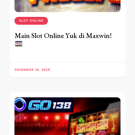
SLOT ONLINE
Main Slot Online Yuk di Maxwin!
DESEMBER 19, 2025