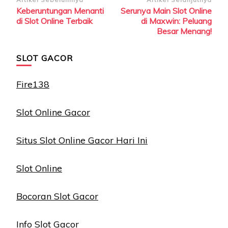
Navigasi
Keberuntungan Menanti
Serunya Main Slot Online
Artikel
di Slot Online Terbaik
di Maxwin: Peluang
Besar Menang!
SLOT GACOR
Fire138
Slot Online Gacor
Situs Slot Online Gacor Hari Ini
Slot Online
Bocoran Slot Gacor
Info Slot Gacor