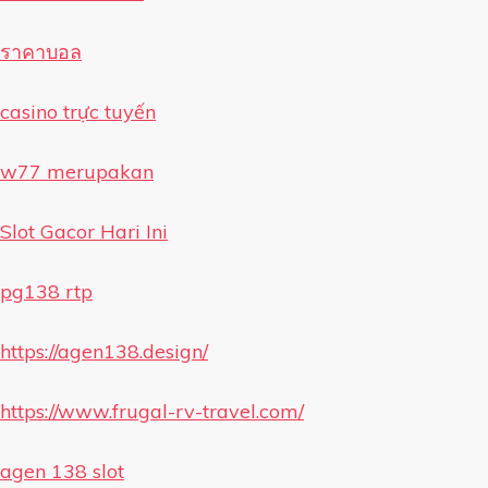
ราคาบอล
casino trực tuyến
w77 merupakan
Slot Gacor Hari Ini
pg138 rtp
https://agen138.design/
https://www.frugal-rv-travel.com/
agen 138 slot