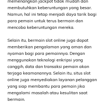
memenangkan jackpot tidak mudah dan
membutuhkan keberuntungan yang besar.
Namun, hal ini tetap menjadi daya tarik bagi
para pemain untuk terus bermain dan
mencoba keberuntungan mereka.
Selain itu, bermain slot online juga dapat
memberikan pengalaman yang aman dan
nyaman bagi para pemainnya. Dengan
menggunakan teknologi enkripsi yang
canggih, data dan transaksi pemain akan
terjaga keamanannya. Selain itu, situs slot
online juga menyediakan layanan pelanggan
yang siap membantu para pemain jika
mengalami masalah atau kesulitan saat
bermain.