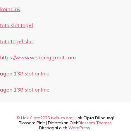
koin138
toto slot togel
toto togel slot
https://www.weddinggreat.com
agen 138 slot online
agen 138 slot online
© Hak Cipta2026
twin-cs.org
. Hak Cipta Dilindungi.
Blossom PinIt | Diciptakan Oleh
Blossom Themes
.
Ditenagai oleh
WordPress
.