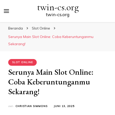
twin-cs.org
twin-cs.org
Beranda
Slot Online
Serunya Main Slot Online: Coba Keberuntunganmu
Sekarang!
SLOT ONLINE
Serunya Main Slot Online:
Coba Keberuntunganmu
Sekarang!
oleh
CHRISTIAN SIMMONS
JUNI 13, 2025