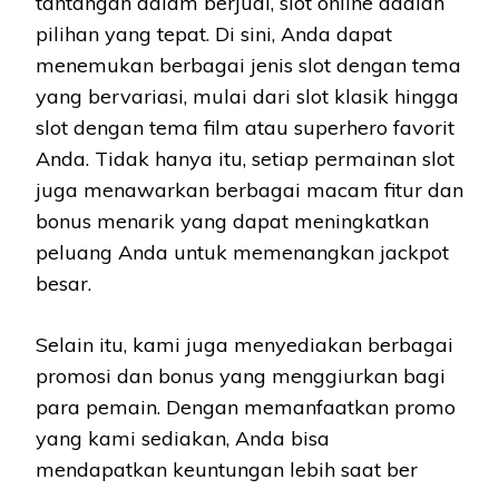
tantangan dalam berjudi, slot online adalah
pilihan yang tepat. Di sini, Anda dapat
menemukan berbagai jenis slot dengan tema
yang bervariasi, mulai dari slot klasik hingga
slot dengan tema film atau superhero favorit
Anda. Tidak hanya itu, setiap permainan slot
juga menawarkan berbagai macam fitur dan
bonus menarik yang dapat meningkatkan
peluang Anda untuk memenangkan jackpot
besar.
Selain itu, kami juga menyediakan berbagai
promosi dan bonus yang menggiurkan bagi
para pemain. Dengan memanfaatkan promo
yang kami sediakan, Anda bisa
mendapatkan keuntungan lebih saat ber