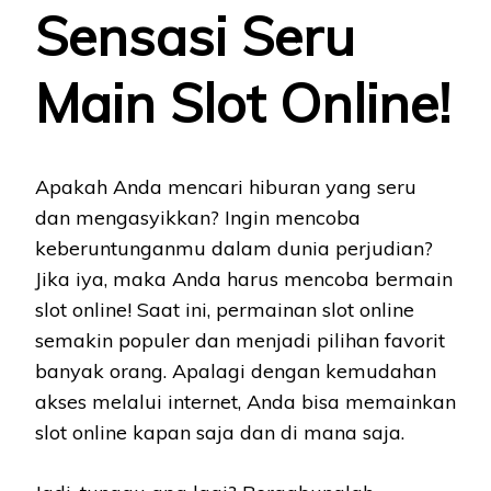
Sensasi Seru
Main Slot Online!
Apakah Anda mencari hiburan yang seru
dan mengasyikkan? Ingin mencoba
keberuntunganmu dalam dunia perjudian?
Jika iya, maka Anda harus mencoba bermain
slot online! Saat ini, permainan slot online
semakin populer dan menjadi pilihan favorit
banyak orang. Apalagi dengan kemudahan
akses melalui internet, Anda bisa memainkan
slot online kapan saja dan di mana saja.