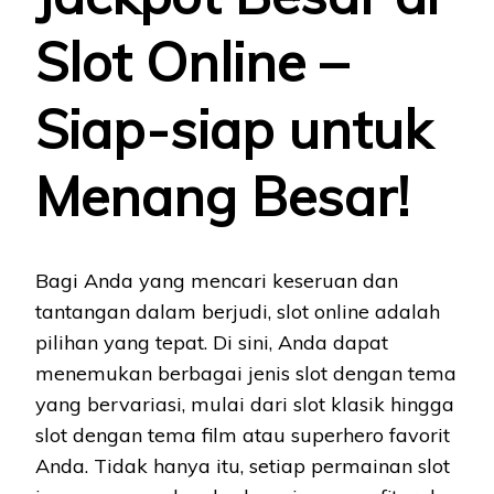
Slot Online –
Siap-siap untuk
Menang Besar!
Bagi Anda yang mencari keseruan dan
tantangan dalam berjudi, slot online adalah
pilihan yang tepat. Di sini, Anda dapat
menemukan berbagai jenis slot dengan tema
yang bervariasi, mulai dari slot klasik hingga
slot dengan tema film atau superhero favorit
Anda. Tidak hanya itu, setiap permainan slot