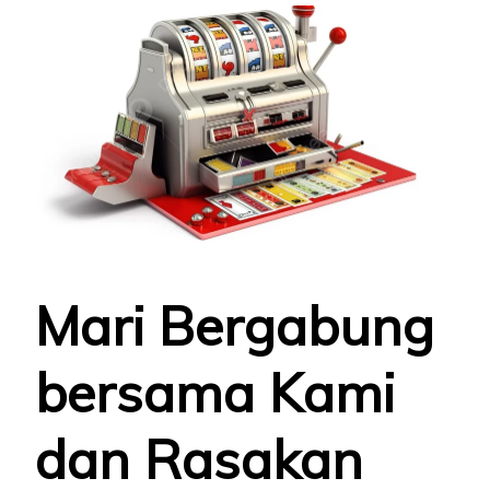
Mari Bergabung
bersama Kami
dan Rasakan