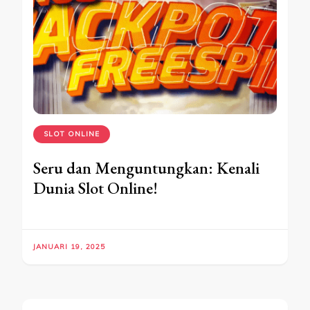
SLOT ONLINE
Seru dan Menguntungkan: Kenali
Dunia Slot Online!
JANUARI 19, 2025