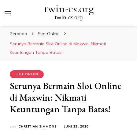
twin-cs.org
twin-cs.org
Beranda
Slot Online
Serunya Bermain Slot Online di Maxwin: Nikmati
Keuntungan Tanpa Batas!
SLOT ONLINE
Serunya Bermain Slot Online
di Maxwin: Nikmati
Keuntungan Tanpa Batas!
oleh
CHRISTIAN SIMMONS
JUNI 22, 2026