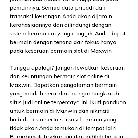
pemainnya. Semua data pribadi dan
transaksi keuangan Anda akan dijamin
kerahasiaannya dan dilindungi dengan
sistem keamanan yang canggih. Anda dapat
bermain dengan tenang dan fokus hanya
pada keseruan bermain slot di Maxwin.
Tunggu apalagi? Jangan lewatkan keseruan
dan keuntungan bermain slot online di
Maxwin. Dapatkan pengalaman bermain
yang mudah, seru, dan menguntungkan di
situs judi online terpercaya ini. Ikuti panduan
untuk bermain di Maxwin dan nikmati
hadiah besar serta sensasi bermain yang
tidak akan Anda temukan di tempat lain.
Bergabunglah sekarang dan jadilah bagian