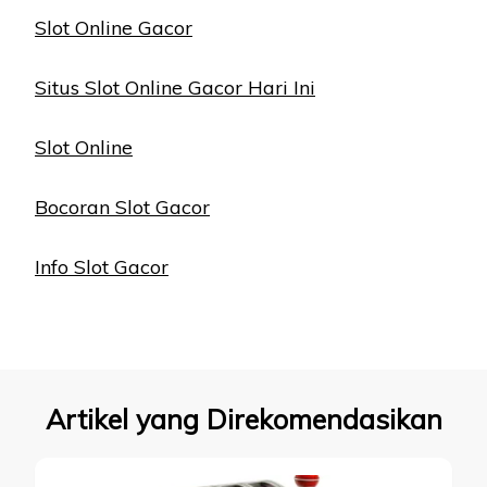
Slot Online Gacor
Situs Slot Online Gacor Hari Ini
Slot Online
Bocoran Slot Gacor
Info Slot Gacor
Artikel yang Direkomendasikan