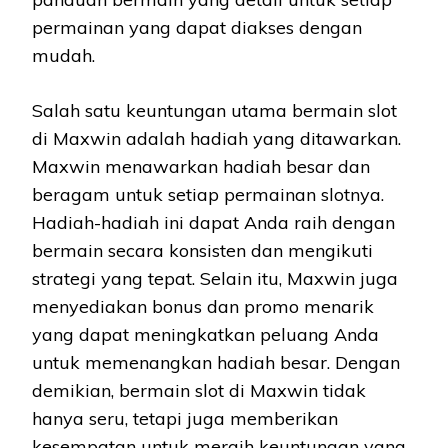
permainan yang dapat diakses dengan
mudah.
Salah satu keuntungan utama bermain slot
di Maxwin adalah hadiah yang ditawarkan.
Maxwin menawarkan hadiah besar dan
beragam untuk setiap permainan slotnya.
Hadiah-hadiah ini dapat Anda raih dengan
bermain secara konsisten dan mengikuti
strategi yang tepat. Selain itu, Maxwin juga
menyediakan bonus dan promo menarik
yang dapat meningkatkan peluang Anda
untuk memenangkan hadiah besar. Dengan
demikian, bermain slot di Maxwin tidak
hanya seru, tetapi juga memberikan
kesempatan untuk meraih keuntungan yang