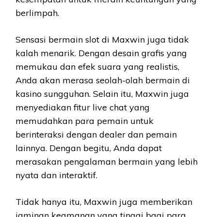
berlimpah.
Sensasi bermain slot di Maxwin juga tidak
kalah menarik. Dengan desain grafis yang
memukau dan efek suara yang realistis,
Anda akan merasa seolah-olah bermain di
kasino sungguhan. Selain itu, Maxwin juga
menyediakan fitur live chat yang
memudahkan para pemain untuk
berinteraksi dengan dealer dan pemain
lainnya. Dengan begitu, Anda dapat
merasakan pengalaman bermain yang lebih
nyata dan interaktif.
Tidak hanya itu, Maxwin juga memberikan
jaminan keamanan yang tinggi bagi para