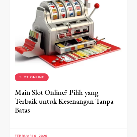
SLOT ONLINE
Main Slot Online? Pilih yang
Terbaik untuk Kesenangan Tanpa
Batas
FEBRUARI 6, 2026