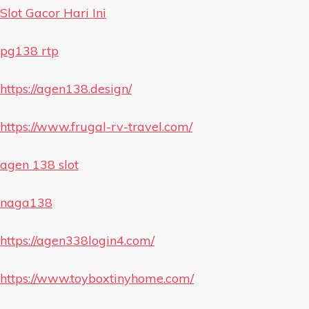
Slot Gacor Hari Ini
pg138 rtp
https://agen138.design/
https://www.frugal-rv-travel.com/
agen 138 slot
naga138
https://agen338login4.com/
https://www.toyboxtinyhome.com/