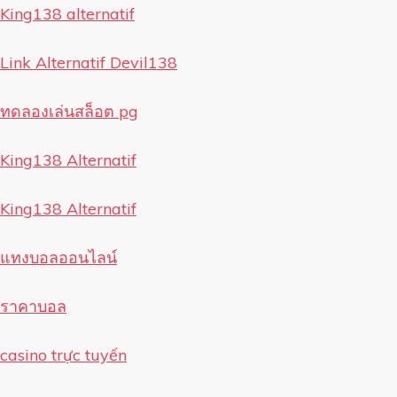
King138 alternatif
Link Alternatif Devil138
ทดลองเล่นสล็อต pg
King138 Alternatif
King138 Alternatif
แทงบอลออนไลน์
ราคาบอล
casino trực tuyến