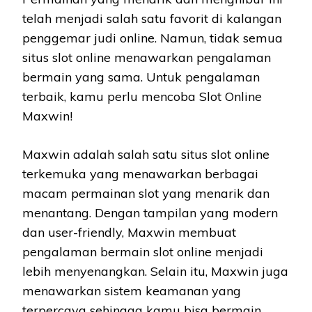
telah menjadi salah satu favorit di kalangan
penggemar judi online. Namun, tidak semua
situs slot online menawarkan pengalaman
bermain yang sama. Untuk pengalaman
terbaik, kamu perlu mencoba Slot Online
Maxwin!
Maxwin adalah salah satu situs slot online
terkemuka yang menawarkan berbagai
macam permainan slot yang menarik dan
menantang. Dengan tampilan yang modern
dan user-friendly, Maxwin membuat
pengalaman bermain slot online menjadi
lebih menyenangkan. Selain itu, Maxwin juga
menawarkan sistem keamanan yang
terpercaya sehingga kamu bisa bermain