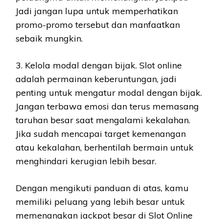
Jadi jangan lupa untuk memperhatikan
promo-promo tersebut dan manfaatkan
sebaik mungkin.
3. Kelola modal dengan bijak. Slot online
adalah permainan keberuntungan, jadi
penting untuk mengatur modal dengan bijak.
Jangan terbawa emosi dan terus memasang
taruhan besar saat mengalami kekalahan.
Jika sudah mencapai target kemenangan
atau kekalahan, berhentilah bermain untuk
menghindari kerugian lebih besar.
Dengan mengikuti panduan di atas, kamu
memiliki peluang yang lebih besar untuk
memenangkan jackpot besar di Slot Online