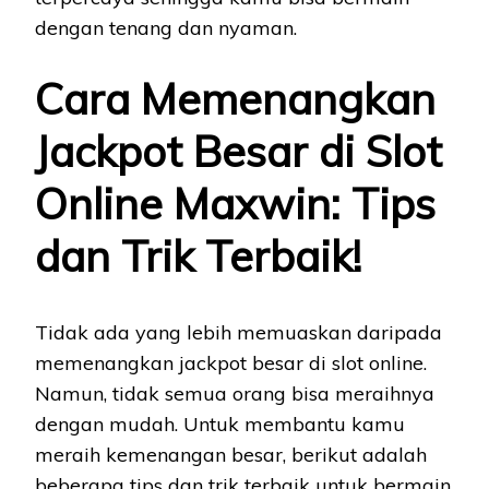
dengan tenang dan nyaman.
Cara Memenangkan
Jackpot Besar di Slot
Online Maxwin: Tips
dan Trik Terbaik!
Tidak ada yang lebih memuaskan daripada
memenangkan jackpot besar di slot online.
Namun, tidak semua orang bisa meraihnya
dengan mudah. Untuk membantu kamu
meraih kemenangan besar, berikut adalah
beberapa tips dan trik terbaik untuk bermain