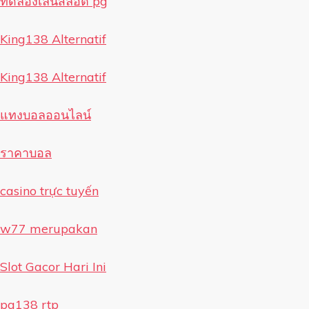
ทดลองเล่นสล็อต pg
King138 Alternatif
King138 Alternatif
แทงบอลออนไลน์
ราคาบอล
casino trực tuyến
w77 merupakan
Slot Gacor Hari Ini
pg138 rtp