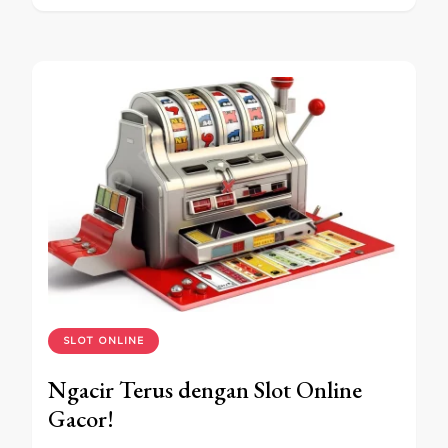
SLOT ONLINE
Ngacir Terus dengan Slot Online
Gacor!