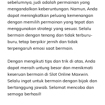
sebelumnya, judi adalah permainan yang
mengandalkan keberuntungan. Namun, Anda
dapat meningkatkan peluang kemenangan
dengan memilih permainan yang tepat dan
menggunakan strategi yang sesuai. Selalu
bermain dengan tenang dan tidak terburu-
buru, tetap berpikir jernih dan tidak
terpengaruh emosi saat bermain.
Dengan mengikuti tips dan trik di atas, Anda
dapat meraih untung besar dan menikmati
keseruan bermain di Slot Online Maxwin.
Selalu ingat untuk bermain dengan bijak dan
bertanggung jawab. Selamat mencoba dan
semoga berhasil!