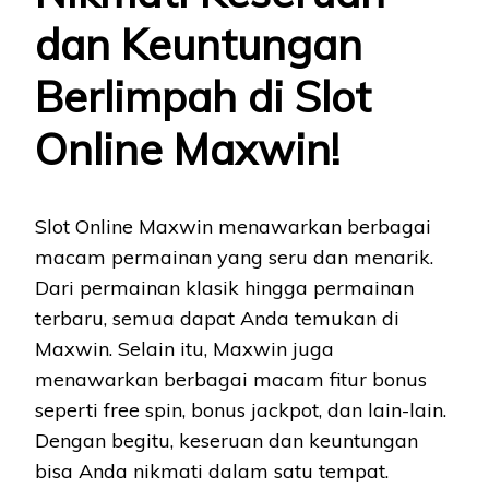
dan Keuntungan
Berlimpah di Slot
Online Maxwin!
Slot Online Maxwin menawarkan berbagai
macam permainan yang seru dan menarik.
Dari permainan klasik hingga permainan
terbaru, semua dapat Anda temukan di
Maxwin. Selain itu, Maxwin juga
menawarkan berbagai macam fitur bonus
seperti free spin, bonus jackpot, dan lain-lain.
Dengan begitu, keseruan dan keuntungan
bisa Anda nikmati dalam satu tempat.