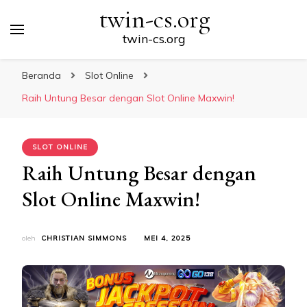
twin-cs.org
twin-cs.org
Beranda
Slot Online
Raih Untung Besar dengan Slot Online Maxwin!
SLOT ONLINE
Raih Untung Besar dengan
Slot Online Maxwin!
oleh
CHRISTIAN SIMMONS
MEI 4, 2025