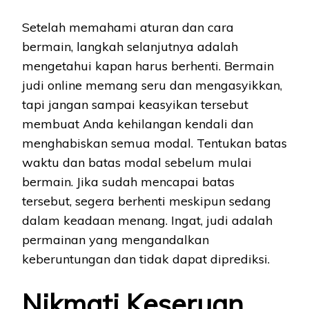
Setelah memahami aturan dan cara
bermain, langkah selanjutnya adalah
mengetahui kapan harus berhenti. Bermain
judi online memang seru dan mengasyikkan,
tapi jangan sampai keasyikan tersebut
membuat Anda kehilangan kendali dan
menghabiskan semua modal. Tentukan batas
waktu dan batas modal sebelum mulai
bermain. Jika sudah mencapai batas
tersebut, segera berhenti meskipun sedang
dalam keadaan menang. Ingat, judi adalah
permainan yang mengandalkan
keberuntungan dan tidak dapat diprediksi.
Nikmati Keseruan