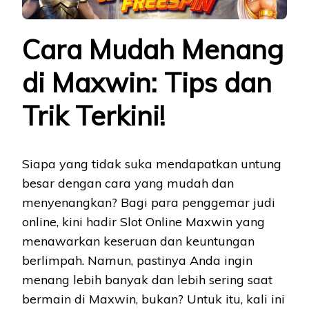
Cara Mudah Menang
di Maxwin: Tips dan
Trik Terkini!
Siapa yang tidak suka mendapatkan untung
besar dengan cara yang mudah dan
menyenangkan? Bagi para penggemar judi
online, kini hadir Slot Online Maxwin yang
menawarkan keseruan dan keuntungan
berlimpah. Namun, pastinya Anda ingin
menang lebih banyak dan lebih sering saat
bermain di Maxwin, bukan? Untuk itu, kali ini