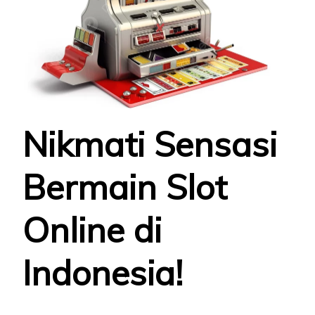
Nikmati Sensasi
Bermain Slot
Online di
Indonesia!