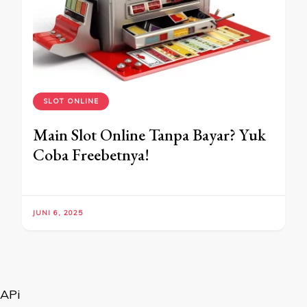
SLOT ONLINE
Main Slot Online Tanpa Bayar? Yuk
Coba Freebetnya!
JUNI 6, 2025
APi